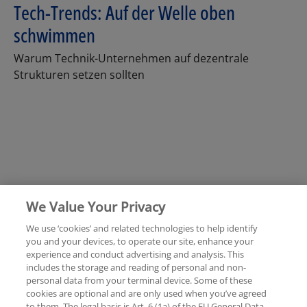
Tech-Trends: Auf der Welle oben
schwimmen
Warum Technik-Unternehmen auf dezentrale
Strukturen setzen sollten
We Value Your Privacy
We use ‘cookies’ and related technologies to help identify
you and your devices, to operate our site, enhance your
experience and conduct advertising and analysis. This
Rechtliche Hinweise
Datenschutzerklärung
includes the storage and reading of personal and non-
personal data from your terminal device. Some of these
cookies are optional and are only used when you’ve agreed
Sitemap
Hilfe
Unternehmensangaben
to them. The legal basis is Art. 6 (1a) of the EU General Data