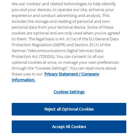
International Limited, einer Private English Company
We use ‘cookies’ and related technologies to help identify
Limited by Guarantee, angeschlossen sind. Alle Rechte
you and your devices, to operate our site, enhance your
vorbehalten. Für weitere Einzelheiten über die
experience and conduct advertising and analysis. This
Struktur der globalen Organisation von KPMG
includes the storage and reading of personal and non-
personal data from your terminal device. Some of these
besuchen Sie bitte
https://home.kpmg/governance
.
cookies are optional and are only used when you’ve agreed
to them. The legal basis is Art. 6 (1a) of the EU General Data
Protection Regulation (GDPR) and Section 25 (1) of the
German Telecommunications Digital Services Data
Protection Act (TDDDG). You can consent to all our
optional cookies at once, or manage your own preferences
through the “Cookies Settings”. You can read more about
these uses in our
Privacy Statement / Company
Information.
Cookies Settings
Cookies Settings
Reject all Optional Cookies
Accept All Cookies