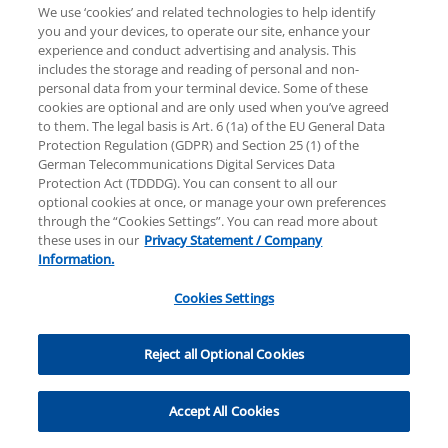
International Limited, einer Private English Company
We use ‘cookies’ and related technologies to help identify
Limited by Guarantee, angeschlossen sind. Alle Rechte
you and your devices, to operate our site, enhance your
vorbehalten. Für weitere Einzelheiten über die
experience and conduct advertising and analysis. This
Struktur der globalen Organisation von KPMG
includes the storage and reading of personal and non-
personal data from your terminal device. Some of these
besuchen Sie bitte
https://home.kpmg/governance
.
cookies are optional and are only used when you’ve agreed
to them. The legal basis is Art. 6 (1a) of the EU General Data
Protection Regulation (GDPR) and Section 25 (1) of the
German Telecommunications Digital Services Data
Protection Act (TDDDG). You can consent to all our
optional cookies at once, or manage your own preferences
through the “Cookies Settings”. You can read more about
these uses in our
Privacy Statement / Company
Information.
Cookies Settings
Cookies Settings
Reject all Optional Cookies
Accept All Cookies