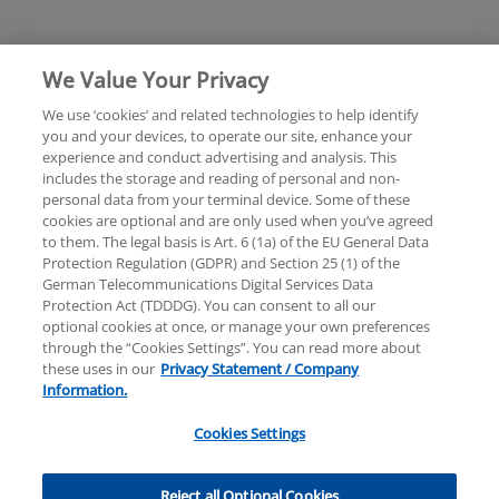
We Value Your Privacy
We use ‘cookies’ and related technologies to help identify
you and your devices, to operate our site, enhance your
experience and conduct advertising and analysis. This
Rechtliche Hinweise
Datenschutzerklärung
includes the storage and reading of personal and non-
personal data from your terminal device. Some of these
cookies are optional and are only used when you’ve agreed
Sitemap
Hilfe
Unternehmensangaben
to them. The legal basis is Art. 6 (1a) of the EU General Data
Protection Regulation (GDPR) and Section 25 (1) of the
German Telecommunications Digital Services Data
Protection Act (TDDDG). You can consent to all our
optional cookies at once, or manage your own preferences
through the “Cookies Settings”. You can read more about
these uses in our
Privacy Statement / Company
© 2025 KPMG AG Wirtschaftsprüfungsgesellschaft,
Information.
eine Aktiengesellschaft nach deutschem Recht und
ein Mitglied der globalen KPMG-Organisation
Cookies Settings
unabhängiger Mitgliedsfirmen, die KPMG
International Limited, einer Private English Company
Limited by Guarantee, angeschlossen sind. Alle Rechte
Reject all Optional Cookies