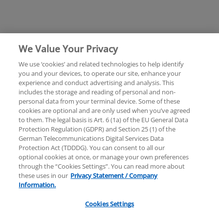
We Value Your Privacy
We use ‘cookies’ and related technologies to help identify
you and your devices, to operate our site, enhance your
experience and conduct advertising and analysis. This
Rechtliche Hinweise
Datenschutzerklärung
includes the storage and reading of personal and non-
personal data from your terminal device. Some of these
cookies are optional and are only used when you’ve agreed
Sitemap
Hilfe
Unternehmensangaben
to them. The legal basis is Art. 6 (1a) of the EU General Data
Protection Regulation (GDPR) and Section 25 (1) of the
German Telecommunications Digital Services Data
Protection Act (TDDDG). You can consent to all our
optional cookies at once, or manage your own preferences
through the “Cookies Settings”. You can read more about
these uses in our
Privacy Statement / Company
© 2025 KPMG AG Wirtschaftsprüfungsgesellschaft,
Information.
eine Aktiengesellschaft nach deutschem Recht und
ein Mitglied der globalen KPMG-Organisation
Cookies Settings
unabhängiger Mitgliedsfirmen, die KPMG