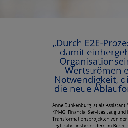
„Durch E2E-Proze
damit einherge
Organisationsei
Wertströmen e
Notwendigkeit, d
die neue Ablaufo
Anne Bunkenburg ist als Assistant
KPMG, Financial Services tätig und 
Transformationsprojekten von der S
liegt dabei insbesondere im Bereic