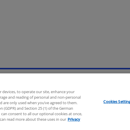
Hilfe
Unternehmensangaben
r devices, to operate our site, enhance your
torage and reading of personal and non-personal
Cookies Settin
nd are only used when you’ve agreed to them.
esellschaft nach deutschem Recht und ein Mitglied der globalen 
tion (GDPR) and Section 25 (1) of the German
 Guarantee, angeschlossen sind. Alle Rechte vorbehalten. Für weite
can consent to all our optional cookies at once,
can read more about these uses in our
Privacy