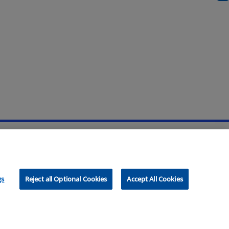
gs
Reject all Optional Cookies
Accept All Cookies
KPMG-Organisation unabhängiger Mitgliedsfirmen, die KPMG
re Einzelheiten über die Struktur der globalen Organisation von