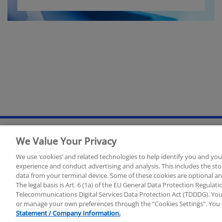
We Value Your Privacy
Rechtliche Hinweise
Datenschutzerklärung
Sitemap
We use ‘cookies’ and related technologies to help identify you and you
experience and conduct advertising and analysis. This includes the s
data from your terminal device. Some of these cookies are optional a
© 2025 KPMG AG Wirtschaftsprüfungsgesellschaft, eine Aktieng
The legal basis is Art. 6 (1a) of the EU General Data Protection Regula
International Limited, einer Private English Company Limited by
Telecommunications Digital Services Data Protection Act (TDDDG). You 
or manage your own preferences through the “Cookies Settings”. You 
KPMG besuchen Sie bitte
https://home.kpmg/governance
.
Statement / Company Information.