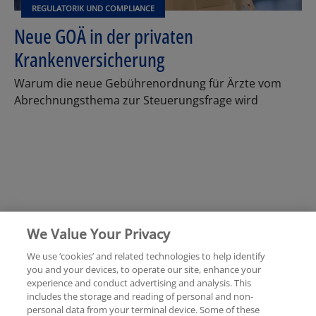
REGULATORIK UND COMPLIANCE
Neue GOÄ in der privaten
Krankenversicherung
Warum die neue Gebührenordnung für Ärzte vom
Abrechnungsthema zur Steuerungsfrage wird
We Value Your Privacy
We use ‘cookies’ and related technologies to help identify
you and your devices, to operate our site, enhance your
experience and conduct advertising and analysis. This
Rechtliche Hinweise
Datenschutzerklärung
includes the storage and reading of personal and non-
personal data from your terminal device. Some of these