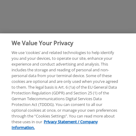
We Value Your Privacy
We use ‘cookies’ and related technologies to help identify
you and your devices, to operate our site, enhance your
experience and conduct advertising and analysis. This
Rechtliche Hinweise
Datenschutzerklärung
includes the storage and reading of personal and non-
personal data from your terminal device. Some of these
cookies are optional and are only used when you’ve agreed
Sitemap
Hilfe
Unternehmensangaben
to them. The legal basis is Art. 6 (1a) of the EU General Data
Protection Regulation (GDPR) and Section 25 (1) of the
German Telecommunications Digital Services Data
Protection Act (TDDDG). You can consent to all our
optional cookies at once, or manage your own preferences
through the “Cookies Settings”. You can read more about
these uses in our
Privacy Statement / Company
© 2025 KPMG AG Wirtschaftsprüfungsgesellschaft,
Information.
eine Aktiengesellschaft nach deutschem Recht und