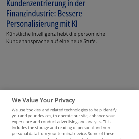
Kundenzentrierung in der
Finanzindustrie: Bessere
Personalisierung mit KI
Künstliche Intelligenz hebt die persönliche
Kundenansprache auf eine neue Stufe.
We Value Your Privacy
We use ‘cookies’ and related technologies to help identify
you and your devices, to operate our site, enhance your
experience and conduct advertising and analysis. This
Rechtliche Hinweise
Datenschutzerklärung
includes the storage and reading of personal and non-
personal data from your terminal device. Some of these