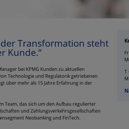
Los
eder Transformation steht
K
r Kunde.“
Fr
M
r Manager bei KPMG Kunden zu aktuellen
T 
on Technologie und Regulatorik getriebenen
M
gt über mehr als 15 Jahre Erfahrung in der
N
SCHLIESSEN
 im Team, das sich um den Aufbau regulierter
llschaften und Zahlungsverkehrsgesellschaften
ndensegment Neobanking und FinTech.