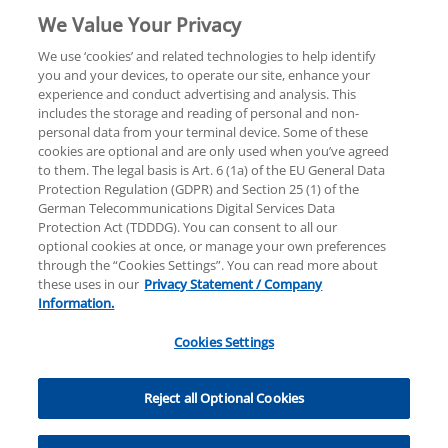
We Value Your Privacy
We use ‘cookies’ and related technologies to help identify
you and your devices, to operate our site, enhance your
experience and conduct advertising and analysis. This
Rechtliche Hinweise
Datenschutzerklärung
includes the storage and reading of personal and non-
personal data from your terminal device. Some of these
cookies are optional and are only used when you’ve agreed
Sitemap
Hilfe
Unternehmensangaben
to them. The legal basis is Art. 6 (1a) of the EU General Data
Protection Regulation (GDPR) and Section 25 (1) of the
German Telecommunications Digital Services Data
Protection Act (TDDDG). You can consent to all our
optional cookies at once, or manage your own preferences
through the “Cookies Settings”. You can read more about
these uses in our
Privacy Statement / Company
© 2025 KPMG AG Wirtschaftsprüfungsgesellschaft,
Information.
eine Aktiengesellschaft nach deutschem Recht und
ein Mitglied der globalen KPMG-Organisation
Cookies Settings
unabhängiger Mitgliedsfirmen, die KPMG
International Limited, einer Private English Company
Cookies Settings
Limited by Guarantee, angeschlossen sind. Alle Rechte
Reject all Optional Cookies
vorbehalten. Für weitere Einzelheiten über die
Struktur der globalen Organisation von KPMG