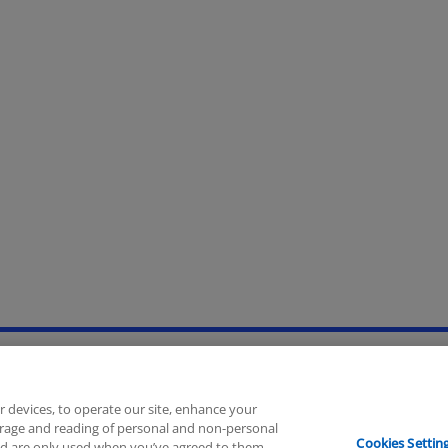
Hilfe
Unternehmensangaben
r devices, to operate our site, enhance your
torage and reading of personal and non-personal
Cookies Settin
nd are only used when you’ve agreed to them.