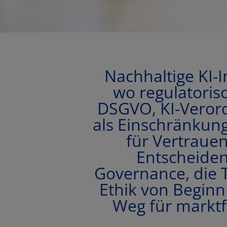
Nachhaltige KI-I
wo regulatoris
DSGVO, KI-Verord
als Einschränkun
für Vertraue
Entscheiden
Governance, die 
Ethik von Beginn
Weg für marktf