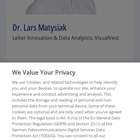
Dr. Lars Matysiak
Leiter Innovation & Data Analytics, VisualVest
We Value Your Privacy
We use ‘cookies’ and related technologies to help identify
you and your devices, to operate our site, enhance your
experience and conduct advertising and analysis. This
Rechtliche Hinweise
Datenschutzerklärung
includes the storage and reading of personal and non-
personal data from your terminal device. Some of these
cookies are optional and are only used when you’ve agreed
Sitemap
Hilfe
Unternehmensangaben
to them. The legal basis is Art. 6 (1a) of the EU General Data
Protection Regulation (GDPR) and Section 25 (1) of the
German Telecommunications Digital Services Data
Protection Act (TDDDG). You can consent to all our