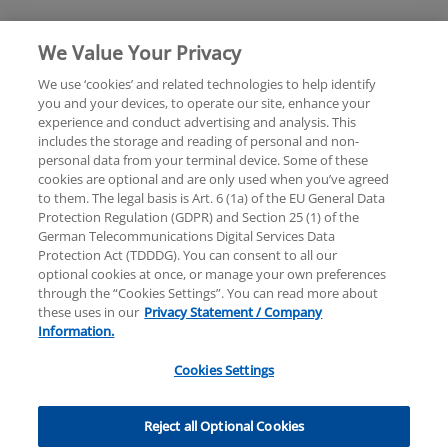
We Value Your Privacy
We use ‘cookies’ and related technologies to help identify
you and your devices, to operate our site, enhance your
experience and conduct advertising and analysis. This
Rechtliche Hinweise
Datenschutzerklärung
includes the storage and reading of personal and non-
personal data from your terminal device. Some of these
cookies are optional and are only used when you’ve agreed
Sitemap
Hilfe
Unternehmensangaben
to them. The legal basis is Art. 6 (1a) of the EU General Data
Protection Regulation (GDPR) and Section 25 (1) of the
German Telecommunications Digital Services Data
Protection Act (TDDDG). You can consent to all our
optional cookies at once, or manage your own preferences
through the “Cookies Settings”. You can read more about
these uses in our
Privacy Statement / Company
© 2025 KPMG AG Wirtschaftsprüfungsgesellschaft,
Information.
eine Aktiengesellschaft nach deutschem Recht und
ein Mitglied der globalen KPMG-Organisation
Cookies Settings
unabhängiger Mitgliedsfirmen, die KPMG
International Limited, einer Private English Company
Limited by Guarantee, angeschlossen sind. Alle Rechte
Reject all Optional Cookies
vorbehalten. Für weitere Einzelheiten über die