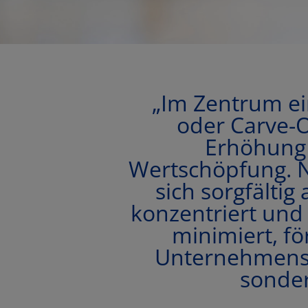
„Im Zentrum ei
oder Carve-O
Erhöhung 
Wertschöpfung. N
sich sorgfältig
konzentriert und 
minimiert, fö
Unternehmensw
sonder