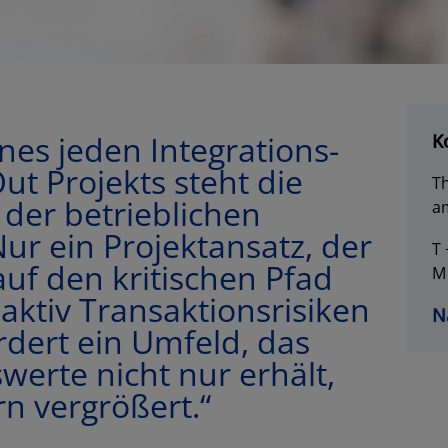
nes jeden Integrations-
K
ut Projekts steht die
Th
der betrieblichen
a
ur ein Projektansatz, der
T 
 auf den kritischen Pfad
M
aktiv Transaktionsrisiken
N
rdert ein Umfeld, das
erte nicht nur erhält,
n vergrößert.“