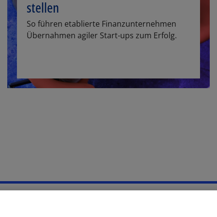
stellen
So führen etablierte Finanzunternehmen
Übernahmen agiler Start-ups zum Erfolg.
Hilfe
Unternehmensangaben