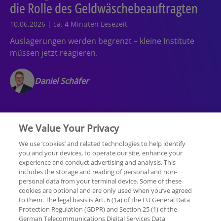
die Rolle des Geldwäschebeauftragten
10.06.2026 | ca. 4 Minuten Lesezeit
Auslagerungen werden begrenzt – kleine Institute
müssen jetzt reagieren.
Daniel Schäfer
We Value Your Privacy
We use ‘cookies’ and related technologies to help identify
you and your devices, to operate our site, enhance your
experience and conduct advertising and analysis. This
Rechtliche Hinweise
Datenschutzerklärung
includes the storage and reading of personal and non-
personal data from your terminal device. Some of these
cookies are optional and are only used when you’ve agreed
Sitemap
Hilfe
Unternehmensangaben
to them. The legal basis is Art. 6 (1a) of the EU General Data
Protection Regulation (GDPR) and Section 25 (1) of the
German Telecommunications Digital Services Data