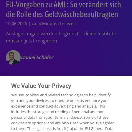
EU-Vorgaben zu AML: So verändert sich
die Rolle des Geldwäschebeauftragten
10.06.2026 | ca. 4 Minuten Lesezeit
Auslagerungen werden begrenzt – kleine Institute
müssen jetzt reagieren.
Daniel Schäfer
We Value Your Privacy
We use ‘cookies’ and related technologies to help identify
you and your devices, to operate our site, enhance your
experience and conduct advertising and analysis. This
Rechtliche Hinweise
Datenschutzerklärung
includes the storage and reading of personal and non-
personal data from your terminal device. Some of these
cookies are optional and are only used when you’ve agreed
Sitemap
Hilfe
Unternehmensangaben
to them. The legal basis is Art. 6 (1a) of the EU General Data