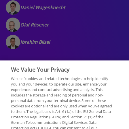
Daniel Wagenknecht
Olaf Rösener
Ibrahim Bilsel
We Value Your Privacy
We use ‘cookies’ and related technologies to help identify
you and your devices, to operate our site, enhance your
experience and conduct advertising and analysis. This
Rechtliche Hinweise
Datenschutzerklärung
includes the storage and reading of personal and non-
personal data from your terminal device. Some of these
cookies are optional and are only used when you’ve agreed
Sitemap
Hilfe
Unternehmensangaben
to them. The legal basis is Art. 6 (1a) of the EU General Data
Protection Regulation (GDPR) and Section 25 (1) of the
German Telecommunications Digital Services Data
Protection Act (TDDDG). You can consent to all our