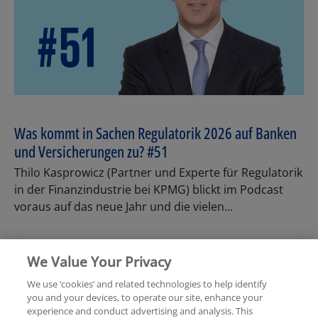
Was kommt in Sachen Regulatorik 2026 auf Banken
und Versicherungen zu? #51
Thilo Kasprowicz (Partner und Experte für Regulatorik
in der Finanzindustrie bei KPMG) blickt im Podcast
voraus auf das neue Jahr und die vielen...
We Value Your Privacy
We use ‘cookies’ and related technologies to help identify
you and your devices, to operate our site, enhance your
experience and conduct advertising and analysis. This