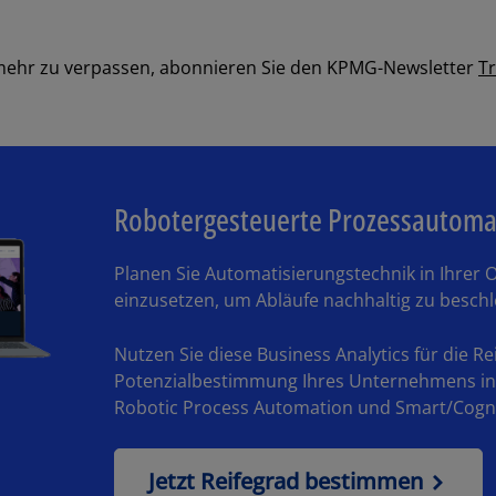
mehr zu verpassen, abonnieren Sie den KPMG-Newsletter
Tr
Robotergesteuerte Prozessautomat
Planen Sie Automatisierungstechnik in Ihrer 
einzusetzen, um Abläufe nachhaltig zu besch
Nutzen Sie diese Business Analytics für die Re
Potenzialbestimmung Ihres Unternehmens in
Robotic Process Automation und Smart/Cogni
Jetzt Reifegrad bestimmen