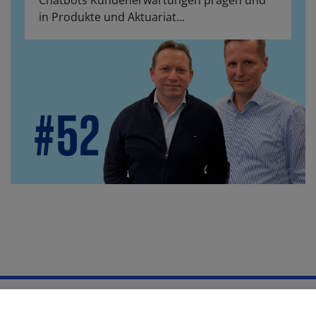
Chatbots Kundenerwartungen prägen und
in Produkte und Aktuariat...
Hilfe
Unternehmensangaben