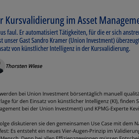
 der Kursvalidierung im Asset Managem
s faul. Er automatisiert Tätigkeiten, für die er sich anst
ist unser Gast Sandro Kramer (Union Investment) überzeugt
satz von künstlicher Intelligenz in der Kursvalidierung.
Thorsten Wiese
werden bei Union Investment börsentäglich manuell qualitä
rlage für den Einsatz von künstlicher Intelligenz (KI), finde
nagement bei der Union Investment) und KPMG-Experte Ke
olge diskutieren sie den gemeinsamen Use Case mit dem Na
n fest: Es entsteht ein neues Vier-Augen-Prinzip im Validier
 der Mensch. Denn bei allen Effizienzgewinnen müssen Ents