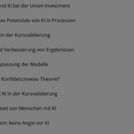
Los
und KI bei der Union Investment
 des Potenzials von KI in Prozessen
 in der Kursvalidierung
und Verbesserung von Ergebnissen
Anpassung der Modelle
SCHLIESSEN
 Konfidenzniveau Theorie?
: KI in der Kursvalidierung
rbeit von Menschen mit KI
t: keine Angst vor KI