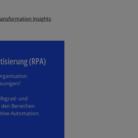
ansformation Insights
isierung (RPA)
Organisation
leunigen?
ifegrad- und
 den Bereichen
tive Automation.