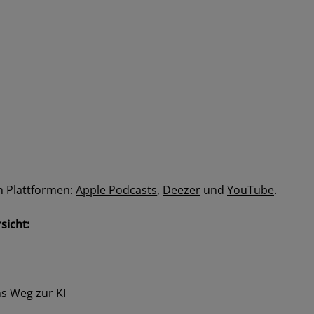
n Plattformen:
Apple Podcasts
,
Deezer
und
YouTube
.
sicht:
ns Weg zur KI