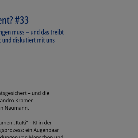
ent? #33
rengen muss – und das treibt
 und diskutiert mit uns
tsgesichert – und die
n Sandro Kramer
vin Naumann.
men „KuKi“ – KI in der
ungsprozess: ein Augenpaar
cheidungen von Menschen und