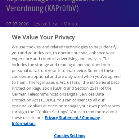
Verordnung (KAPrüfbV)
07.07.2026 | Lesezeit: ca. 1 Minute
We Value Your Privacy
We use ‘cookies’ and related technologies to help identify
you and your devices, to operate our site, enhance your
experience and conduct advertising and analysis. This
Rechtliche Hinweise
Datenschutzerklärung
includes the storage and reading of personal and non-
personal data from your terminal device. Some of these
cookies are optional and are only used when you’ve agreed
Sitemap
Hilfe
Unternehmensangaben
to them. The legal basis is Art. 6 (1a) of the EU General Data
Protection Regulation (GDPR) and Section 25 (1) of the
German Telecommunications Digital Services Data
Protection Act (TDDDG). You can consent to all our
optional cookies at once, or manage your own preferences
through the “Cookies Settings”. You can read more about
these uses in our
Privacy Statement / Company
© 2025 KPMG AG Wirtschaftsprüfungsgesellschaft,
Information.
eine Aktiengesellschaft nach deutschem Recht und
ein Mitglied der globalen KPMG-Organisation
Cookies Settings