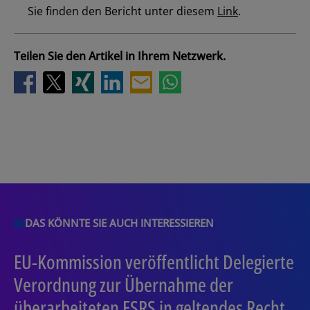
Sie finden den Bericht unter diesem
Link
.
Los
Teilen Sie den Artikel in Ihrem Netzwerk.
DAS KÖNNTE SIE AUCH INTERESSIEREN
EU-Kommission veröffentlicht Delegierte
Verordnung zur Übernahme der
überarbeiteten ESRS in geltendes Recht