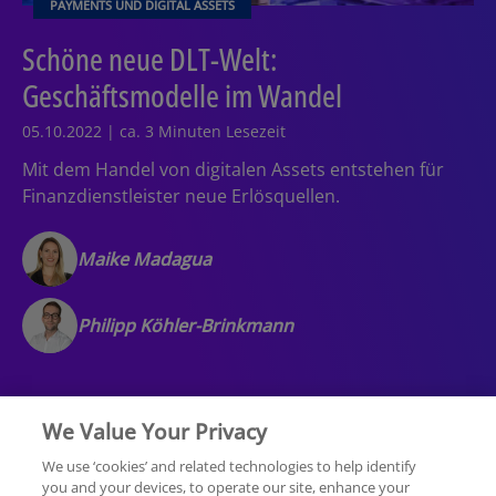
PAYMENTS UND DIGITAL ASSETS
Schöne neue DLT-Welt:
Geschäftsmodelle im Wandel
05.10.2022 | ca. 3 Minuten Lesezeit
Mit dem Handel von digitalen Assets entstehen für
Finanzdienstleister neue Erlösquellen.
Maike Madagua
Philipp Köhler-Brinkmann
We Value Your Privacy
We use ‘cookies’ and related technologies to help identify
you and your devices, to operate our site, enhance your