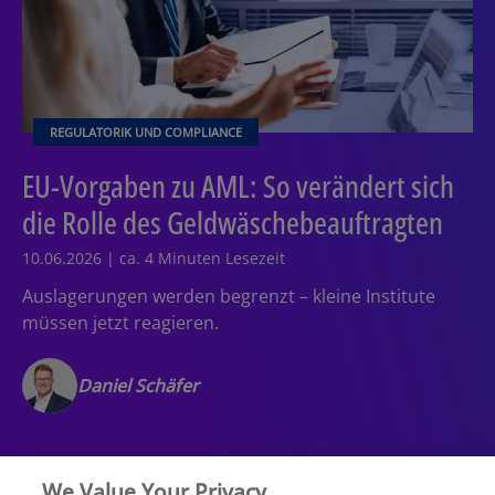
REGULATORIK UND COMPLIANCE
EU-Vorgaben zu AML: So verändert sich
die Rolle des Geldwäschebeauftragten
10.06.2026 | ca. 4 Minuten Lesezeit
Auslagerungen werden begrenzt – kleine Institute
müssen jetzt reagieren.
Daniel Schäfer
We Value Your Privacy