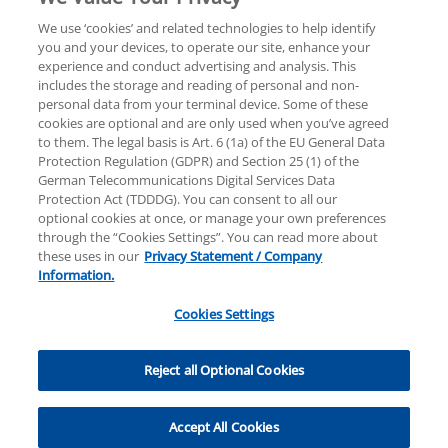
We use ‘cookies’ and related technologies to help identify
you and your devices, to operate our site, enhance your
experience and conduct advertising and analysis. This
Rechtliche Hinweise
Datenschutzerklärung
includes the storage and reading of personal and non-
personal data from your terminal device. Some of these
cookies are optional and are only used when you’ve agreed
Sitemap
Hilfe
Unternehmensangaben
to them. The legal basis is Art. 6 (1a) of the EU General Data
Protection Regulation (GDPR) and Section 25 (1) of the
German Telecommunications Digital Services Data
Protection Act (TDDDG). You can consent to all our
optional cookies at once, or manage your own preferences
through the “Cookies Settings”. You can read more about
these uses in our
Privacy Statement / Company
© 2025 KPMG AG Wirtschaftsprüfungsgesellschaft,
Information.
eine Aktiengesellschaft nach deutschem Recht und
ein Mitglied der globalen KPMG-Organisation
Cookies Settings
unabhängiger Mitgliedsfirmen, die KPMG
International Limited, einer Private English Company
Cookies Settings
Limited by Guarantee, angeschlossen sind. Alle Rechte
Reject all Optional Cookies
vorbehalten. Für weitere Einzelheiten über die
Struktur der globalen Organisation von KPMG
Accept All Cookies
besuchen Sie bitte
https://home.kpmg/governance
.