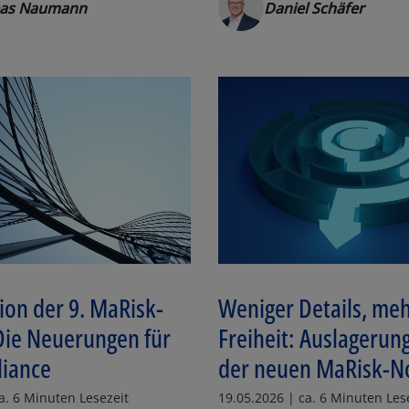
eas Naumann
Daniel Schäfer
Los
SCHLIESSEN
ion der 9. MaRisk-
Weniger Details, me
Die Neuerungen für
Freiheit: Auslagerun
liance
der neuen MaRisk-No
a. 6 Minuten Lesezeit
19.05.2026 | ca. 6 Minuten Les