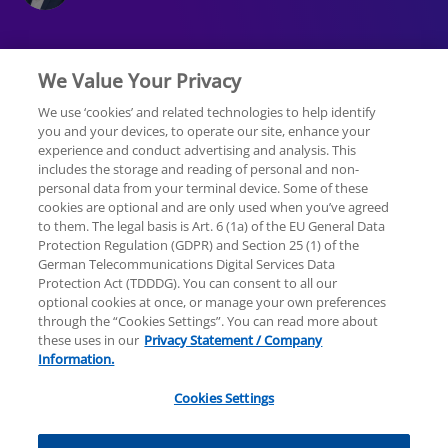
We Value Your Privacy
We use ‘cookies’ and related technologies to help identify
you and your devices, to operate our site, enhance your
experience and conduct advertising and analysis. This
Rechtliche Hinweise
Datenschutzerklärung
includes the storage and reading of personal and non-
personal data from your terminal device. Some of these
cookies are optional and are only used when you’ve agreed
Sitemap
Hilfe
Unternehmensangaben
to them. The legal basis is Art. 6 (1a) of the EU General Data
Protection Regulation (GDPR) and Section 25 (1) of the
German Telecommunications Digital Services Data
Protection Act (TDDDG). You can consent to all our
optional cookies at once, or manage your own preferences
through the “Cookies Settings”. You can read more about
these uses in our
Privacy Statement / Company
© 2025 KPMG AG Wirtschaftsprüfungsgesellschaft,
Information.
eine Aktiengesellschaft nach deutschem Recht und
ein Mitglied der globalen KPMG-Organisation
Cookies Settings
unabhängiger Mitgliedsfirmen, die KPMG
International Limited, einer Private English Company