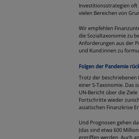
Investitionsstrategien of
vielen Bereichen von Gru
Wir empfehlen Finanzunte
die Sozialtaxonomie zu be
Anforderungen aus der Pr
und Kund:innen zu formuli
Folgen der Pandemie rüc
Trotz der beschriebenen H
einer S-Taxonomie. Das i
UN-Bericht über die Ziele
Fortschritte wieder zunic
asiatischen Finanzkrise E
Und Prognosen gehen davo
(das sind etwa 600 Milli
ergriffen werden. Auch an