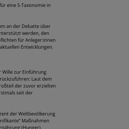
für eine S-Taxonomie in
um an der Debatte über
unterstützt werden, den
lichten für Anleger:innen
 aktuellen Entwicklungen.
 Wille zur Einführung
urückzuführen: Laut dem
oßteil der zuvor erzielten
stmals seit der
zent der Weltbevölkerung
ignifikante“ Maßnahmen
Ernährung (Hunger),