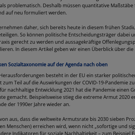
t als problematisch. Deshalb müssen quantitative Maßstäbe 
nd auf neu formuliert werden.
rnehmen daher, sich bereits heute in diesem frühen Stadi
teiligen. So können politische Entscheidungsträger dabei 
axis gerecht zu werden und aussagekräftige Offenlegungspf
eren. In diesem Artikel geben wir einen Überblick über die
ken Sozialtaxonomie auf der Agenda nach oben
erausforderungen besteht in der EU ein starker politischer
st zum Teil auf die Auswirkungen der COVID-19-Pandemie z
 für nachhaltige Entwicklung 2021 hat die Pandemie einen Gr
hte gemacht. Beispielsweise stieg die extreme Armut 2020 er
nde der 1990er Jahre wieder an.
Los
n aus, dass die weltweite Armutsrate bis 2030 sieben Pro
onen Menschen) erreichen wird, wenn nicht „sofortige und s
dere Indikatoren für soziale Nachhaltigkeit – zum Beispiel 