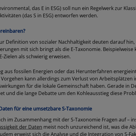
ironmental, das E in ESG) soll nun ein Regelwerk zur Klassi
ktivitäten (das S in ESG) entworfen werden.
ereinbaren?
zur Definition von sozialer Nachhaltigkeit deuten darauf hin
ungen mit sich bringt als die E-Taxonomie. Beispielweise 
-Zielen als schwierig erweisen.
eg aus fossilen Energien oder das Herunterfahren energieint
es Vorgehen kann allerdings zum Verlust von Arbeitsplätzen
swirkungen für die lokale Gemeinschaft haben. Gerade in D
iet und die lange Debatte um den Kohleausstieg diese Prob
 Daten für eine umsetzbare S-Taxonomie
uch im Zusammenhang mit der S-Taxonomie Fragen auf – in
ssigkeit der Daten
meist noch unzureichend ist, was die Ab
em erweist sich die Analyse und die Integration von S-Fak