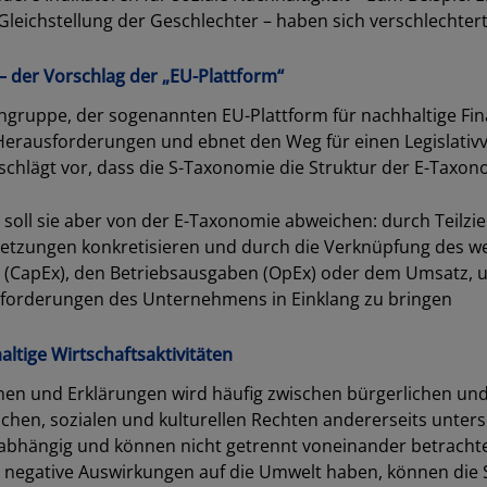
leichstellung der Geschlechter – haben sich verschlechtert
 der Vorschlag der „EU-Plattform“
ngruppe, der sogenannten EU-Plattform für nachhaltige Fina
Herausforderungen und ebnet den Weg für einen Legislativv
chlägt vor, dass die S-Taxonomie die Struktur der E-Taxono
SCHLIESSEN
 soll sie aber von der E-Taxonomie abweichen: durch Teilzie
lsetzungen konkretisieren und durch die Verknüpfung des we
 (CapEx), den Betriebsausgaben (OpEx) oder dem Umsatz, 
nforderungen des Unternehmens in Einklang zu bringen
haltige Wirtschaftsaktivitäten
n und Erklärungen wird häufig zwischen bürgerlichen und
lichen, sozialen und kulturellen Rechten andererseits unter
abhängig und können nicht getrennt voneinander betracht
ten negative Auswirkungen auf die Umwelt haben, können die