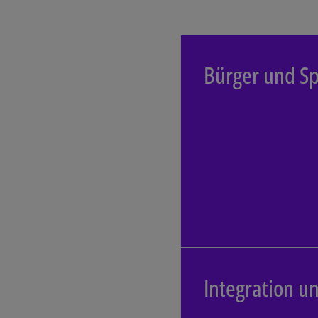
Bürger
Bürger und S
Privatkund:inne
erhalten, „e
Ersparten, auc
renditestarken Ka
Int
Integration u
Ineffi