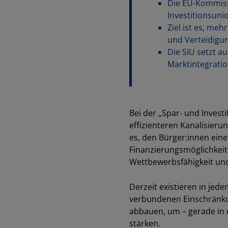
Die EU-Kommissi
Investitionsunio
Ziel ist es, meh
und Verteidigun
Die SIU setzt a
Marktintegratio
Bei der
„Spar- und Investi
effizienteren Kanalisieru
es, den Bürger:innen ei
Finanzierungsmöglichkeite
Wettbewerbsfähigkeit und
Derzeit existieren in jed
verbundenen Einschränkun
abbauen, um
–
gerade in 
stärken.