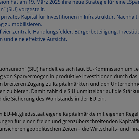
on hat am 19. März 2025 ihre neue Strategie für eine „Spa
n“ (SIU) vorgestellt.
r privates Kapital für Investitionen in Infrastruktur, Nachhalti
g zu mobilisieren.
uf vier zentrale Handlungsfelder: Bürgerbeteiligung, Investit
n und eine effektive Aufsicht.
tionsunion“ (
SIU) handelt es sich laut EU-Kommission um „ei
ng von Sparvermögen in produktive Investitionen durch das E
nen breiteren Zugang zu Kapitalmärkten und den Unternehm
n zu bieten. Damit zahlt die SIU unmittelbar auf die Stärk
 die Sicherung des Wohlstands in der EU ein.
em EU-Mitgliedsstaat eigene Kapitalmärkte mit eigenen Regel
gen für einen freien und grenzüberschreitenden Kapitalfl
unsicheren geopolitischen Zeiten
–
die Wirtschafts- und Fin