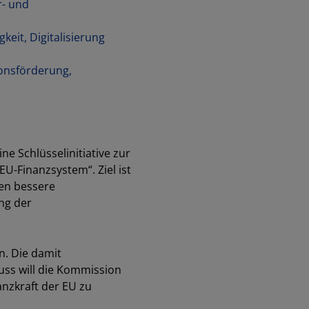
r- und
gkeit, Digitalisierung
ionsförderung,
ne Schlüsselinitiative zur
U-Finanzsystem“. Ziel ist
en bessere
ung der
n. Die damit
uss will die Kommission
anzkraft der EU zu