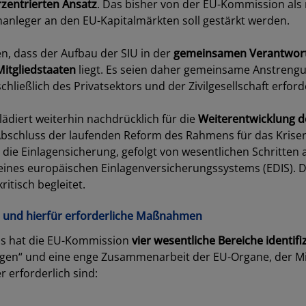
rzentrierten Ansatz
. Das bisher von der EU-Kommission al
anleger an den EU-Kapitalmärkten soll gestärkt werden.
n, dass der Aufbau der SIU in der
gemeinsamen Verantwort
Mitgliedstaaten
liegt. Es seien daher gemeinsame Anstrengu
chließlich des Privatsektors und der Zivilgesellschaft erford
ädiert weiterhin nachdrücklich für die
Weiterentwicklung 
bschluss der laufenden Reform des Rahmens für das Kri
die Einlagensicherung, gefolgt von wesentlichen Schritten
eines europäischen Einlagenversicherungssystems (EDIS). D
ritisch begleitet.
e und hierfür erforderliche Maßnahmen
els hat die EU-Kommission
vier wesentliche Bereiche identifiz
gen“ und eine enge Zusammenarbeit der EU-Organe, der Mit
r erforderlich sind: