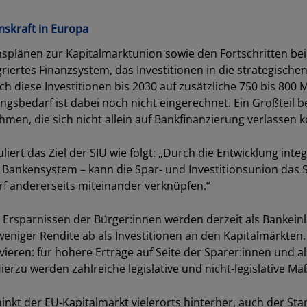
nskraft in Europa
onsplänen zur Kapitalmarktunion sowie den Fortschritten b
egriertes Finanzsystem, das Investitionen in die strategischen
h diese Investitionen bis 2030 auf zusätzliche 750 bis 800 M
gsbedarf ist dabei noch nicht eingerechnet. Ein Großteil bet
men, die sich nicht allein auf Bankfinanzierung verlassen 
ert das Ziel der SIU wie folgt: „Durch die Entwicklung integ
 Bankensystem – kann die Spar- und Investitionsunion das
rf andererseits miteinander verknüpfen.“
 Ersparnissen der Bürger:innen werden derzeit als Bankein
weniger Rendite ab als Investitionen an den Kapitalmärkten
ivieren: für höhere Erträge auf Seite der Sparer:innen und al
ierzu werden zahlreiche legislative und nicht-legislative 
inkt der EU-Kapitalmarkt vielerorts hinterher, auch der St