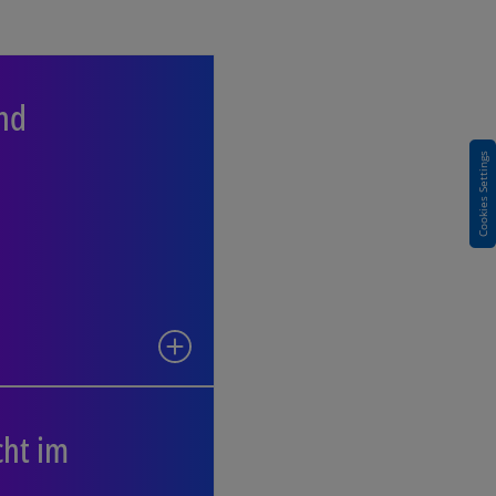
 und Finanzierung
und
Initiativen einführen,
Cookies Settings
arkeit von Kapital“ für
 „kritischen Sektoren“
verbessern soll.
cht im Binnenmarkt
cht im
sion will Maßnahmen