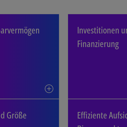
 und Sparvermögen
Investitionen
parvermögen
Investitionen 
n sollen die Möglichkeit
Die Kommission will 
Finanzierung
inen größeren Teil ihres
die die „Verfügb
h zur Altersvorsorge, in
Investitionen in
pitalmarktinstrumenten
anzulegen“.
egration und Größe
Effiziente Aufsi
nd Größe
Effiziente Aufsi
zienzen, die sich aus der
Die Kommis