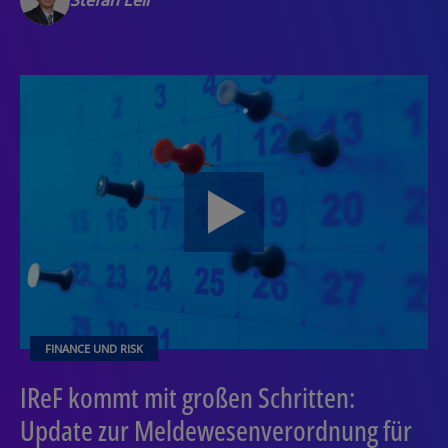
Stefan Lell
FINANCE UND RISK
IReF kommt mit großen Schritten:
Update zur Meldewesenverordnung für