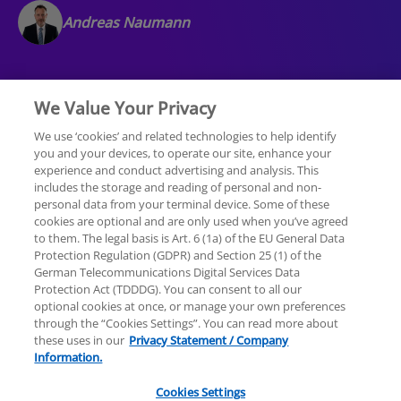
Andreas Naumann
We Value Your Privacy
We use ‘cookies’ and related technologies to help identify
you and your devices, to operate our site, enhance your
experience and conduct advertising and analysis. This
Rechtliche Hinweise
Datenschutzerklärung
includes the storage and reading of personal and non-
personal data from your terminal device. Some of these
cookies are optional and are only used when you’ve agreed
Sitemap
Hilfe
Unternehmensangaben
to them. The legal basis is Art. 6 (1a) of the EU General Data
Protection Regulation (GDPR) and Section 25 (1) of the
German Telecommunications Digital Services Data
Protection Act (TDDDG). You can consent to all our
optional cookies at once, or manage your own preferences
through the “Cookies Settings”. You can read more about
these uses in our
Privacy Statement / Company
© 2025 KPMG AG Wirtschaftsprüfungsgesellschaft,
Information.
eine Aktiengesellschaft nach deutschem Recht und
ein Mitglied der globalen KPMG-Organisation
Cookies Settings