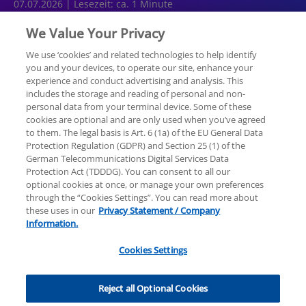
07.07.2026 | Lesezeit: ca. 1 Minute
We Value Your Privacy
We use ‘cookies’ and related technologies to help identify
you and your devices, to operate our site, enhance your
experience and conduct advertising and analysis. This
Rechtliche Hinweise
Datenschutzerklärung
includes the storage and reading of personal and non-
personal data from your terminal device. Some of these
cookies are optional and are only used when you’ve agreed
Sitemap
Hilfe
Unternehmensangaben
to them. The legal basis is Art. 6 (1a) of the EU General Data
Protection Regulation (GDPR) and Section 25 (1) of the
German Telecommunications Digital Services Data
Protection Act (TDDDG). You can consent to all our
optional cookies at once, or manage your own preferences
through the “Cookies Settings”. You can read more about
these uses in our
Privacy Statement / Company
© 2025 KPMG AG Wirtschaftsprüfungsgesellschaft,
Information.
eine Aktiengesellschaft nach deutschem Recht und
ein Mitglied der globalen KPMG-Organisation
Cookies Settings
unabhängiger Mitgliedsfirmen, die KPMG
International Limited, einer Private English Company
Cookies Settings
Limited by Guarantee, angeschlossen sind. Alle Rechte
Reject all Optional Cookies
vorbehalten. Für weitere Einzelheiten über die