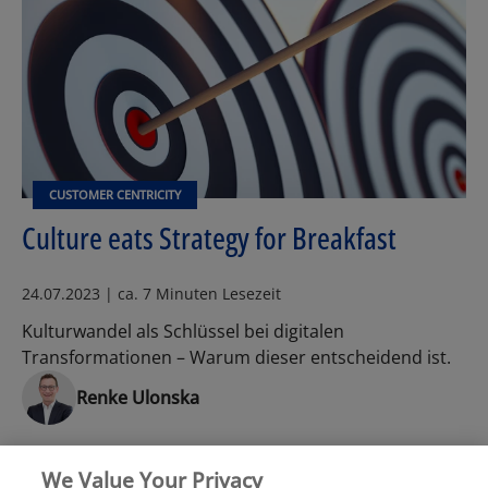
Los
CUSTOMER CENTRICITY
Culture eats Strategy for Breakfast
24.07.2023 | ca. 7 Minuten Lesezeit
Kulturwandel als Schlüssel bei digitalen
Transformationen – Warum dieser entscheidend ist.
Renke Ulonska
We Value Your Privacy