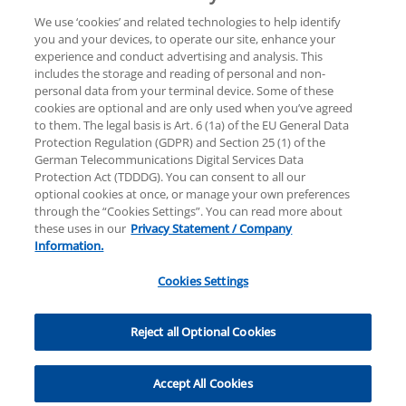
We use ‘cookies’ and related technologies to help identify
you and your devices, to operate our site, enhance your
experience and conduct advertising and analysis. This
Rechtliche Hinweise
Datenschutzerklärung
includes the storage and reading of personal and non-
personal data from your terminal device. Some of these
cookies are optional and are only used when you’ve agreed
Hilfe
Unternehmensangaben
to them. The legal basis is Art. 6 (1a) of the EU General Data
Protection Regulation (GDPR) and Section 25 (1) of the
German Telecommunications Digital Services Data
Protection Act (TDDDG). You can consent to all our
optional cookies at once, or manage your own preferences
through the “Cookies Settings”. You can read more about
these uses in our
Privacy Statement / Company
© 2025 KPMG AG Wirtschaftsprüfungsgesellschaft,
Information.
eine Aktiengesellschaft nach deutschem Recht und
ein Mitglied der globalen KPMG-Organisation
Cookies Settings
unabhängiger Mitgliedsfirmen, die KPMG
International Limited, einer Private English Company
Cookies Settings
Limited by Guarantee, angeschlossen sind. Alle Rechte
Reject all Optional Cookies
vorbehalten. Für weitere Einzelheiten über die
Struktur der globalen Organisation von KPMG
Accept All Cookies
besuchen Sie bitte
https://home.kpmg/governance
.