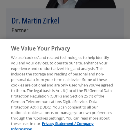
Dr. Martin Zirkel
Partner
We Value Your Privacy
We use ‘cookies’ and related technologies to help identify
you and your devices, to operate our site, enhance your
experience and conduct advertising and analysis. This
Rechtliche Hinweise
Datenschutzerklärung
includes the storage and reading of personal and non-
personal data from your terminal device. Some of these
cookies are optional and are only used when you’ve agreed
Hilfe
Unternehmensangaben
to them. The legal basis is Art. 6 (1a) of the EU General Data
Protection Regulation (GDPR) and Section 25 (1) of the
German Telecommunications Digital Services Data
Protection Act (TDDDG). You can consent to all our
optional cookies at once, or manage your own preferences
through the “Cookies Settings”. You can read more about
these uses in our
Privacy Statement / Company
© 2025 KPMG AG Wirtschaftsprüfungsgesellschaft,
Information.