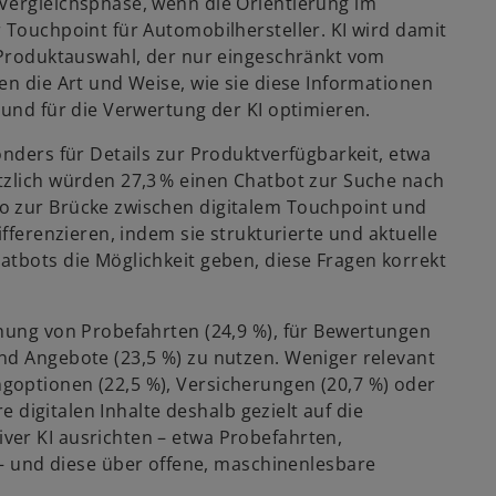
Vergleichsphase, wenn die Orientierung im
 Touchpoint für Automobilhersteller. KI wird damit
e Produktauswahl, der nur eingeschränkt vom
en die Art und Weise, wie sie diese Informationen
 und für die Verwertung der KI optimieren.
onders für Details zur Produktverfügbarkeit, etwa
tzlich würden 27,3 % einen Chatbot zur Suche nach
o zur Brücke zwischen digitalem Touchpoint und
ifferenzieren, indem sie strukturierte und aktuelle
atbots die Möglichkeit geben, diese Fragen korrekt
chung von Probefahrten (24,9 %), für Bewertungen
nd Angebote (23,5 %) zu nutzen. Weniger relevant
goptionen (22,5 %), Versicherungen (20,7 %) oder
re digitalen Inhalte deshalb gezielt auf die
ver KI ausrichten – etwa Probefahrten,
und diese über offene, maschinenlesbare