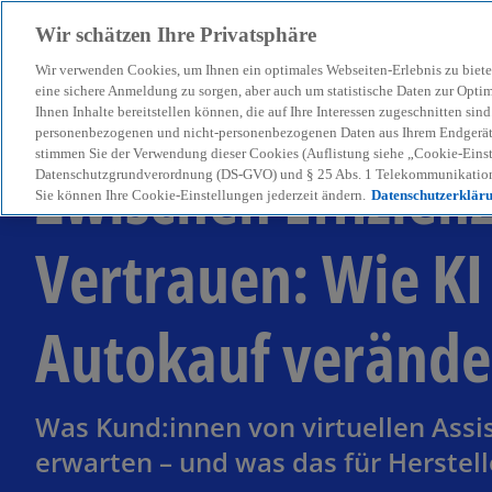
Wir schätzen Ihre Privatsphäre
Wir verwenden Cookies, um Ihnen ein optimales Webseiten-Erlebnis zu biete
menu
eine sichere Anmeldung zu sorgen, aber auch um statistische Daten zur Opti
Ihnen Inhalte bereitstellen können, die auf Ihre Interessen zugeschnitten si
personenbezogenen und nicht-personenbezogenen Daten aus Ihrem Endgerät. 
stimmen Sie der Verwendung dieser Cookies (Auflistung siehe „Cookie-Einst
Zwischen Effizien
Datenschutzgrundverordnung (DS-GVO) und § 25 Abs. 1 Telekommunikation
Sie können Ihre Cookie-Einstellungen jederzeit ändern.
Datenschutzerklär
Vertrauen: Wie KI
Autokauf verände
Was Kund:innen von virtuellen Assi
erwarten – und was das für Herstell