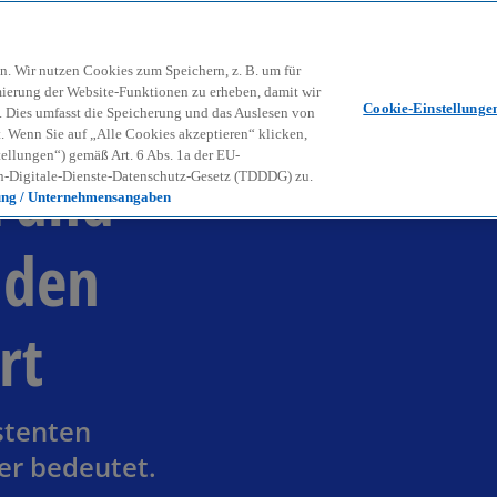
Zurück zur Inhaltsseite
Kon
contact_mail
n. Wir nutzen Cookies zum Speichern, z. B. um für
mierung der Website-Funktionen zu erheben, damit wir
Cookie-Einstellunge
nd. Dies umfasst die Speicherung und das Auslesen von
Wenn Sie auf „Alle Cookies akzeptieren“ klicken,
ellungen“) gemäß Art. 6 Abs. 1a der EU-
z und
-Digitale-Dienste-Datenschutz-Gesetz (TDDDG) zu.
ung / Unternehmensangaben
 den
rt
stenten
er bedeutet.