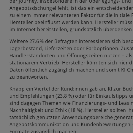
der Journey, insbesondere in der Überlegungs- und 
Angebotsdschungel fehlt, ist das ein entscheidender
zu einem immer relevanteren Faktor für die initial
Hersteller beeinflusst werden kann. Hersteller müss
im Internet bereitstellen, grundsätzlich überdenken
Weitere 27,6 % der Befragten interessieren sich bes
Lagerbestand, Lieferzeiten oder Farboptionen. Zusä
Händlerstandorten und Öffnungszeiten nutzen – als
stationärem Vertrieb. Hersteller könnten sich hier d
Daten öffentlich zugänglich machen und somit KI-Ch
zu beantworten.
Knapp ein Viertel der Kund:innen gab an, KI zur Bu
und Empfehlungen (23,8 %) oder für Einkaufstipps u
sind dagegen Themen wie Finanzierungs- und Leasin
Nachhaltigkeit und Ethik (18 %). Hersteller sollten ih
tatsächlich genutzten Anwendungsbereiche generati
Angebotskommunikation und Kundenbewertungen – 
Formate zugänglich machen.