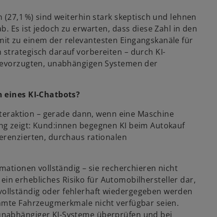
 (27,1 %) sind weiterhin stark skeptisch und lehnen
. Es ist jedoch zu erwarten, dass diese Zahl in den
it zu einem der relevantesten Eingangskanäle für
strategisch darauf vorbereiten – durch KI-
 bevorzugten, unabhängigen Systemen der
n eines KI-Chatbots?
Interaktion – gerade dann, wenn eine Maschine
ng zeigt: Kund:innen begegnen KI beim Autokauf
erenzierten, durchaus rationalen
mationen vollständig – sie recherchieren nicht
t ein erhebliches Risiko für Automobilhersteller dar,
ollständig oder fehlerhaft wiedergegeben werden
immte Fahrzeugmerkmale nicht verfügbar seien.
unabhängiger KI-Systeme überprüfen und bei