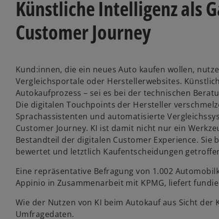
Künstliche Intelligenz als
f
f
f
n
n
n
e
e
e
Customer Journey
t
t
t
Kund:innen, die ein neues Auto kaufen wollen, nutze
Vergleichsportale oder Herstellerwebsites. Künstlich
Autokaufprozess – sei es bei der technischen Bera
Die digitalen Touchpoints der Hersteller verschmelz
Sprachassistenten und automatisierte Vergleichssy
Customer Journey. KI ist damit nicht nur ein Werkze
Bestandteil der digitalen Customer Experience. Si
bewertet und letztlich Kaufentscheidungen getroffe
Eine repräsentative Befragung von 1.002 Automobil
Appinio in Zusammenarbeit mit KPMG, liefert fundie
Wie der Nutzen von KI beim Autokauf aus Sicht der Ku
Umfragedaten.