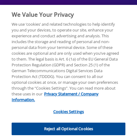
We Value Your Privacy
We use ‘cookies’ and related technologies to help identify
you and your devices, to operate our site, enhance your
experience and conduct advertising and analysis. This
Rechtliche Hinweise
Datenschutzerklärung
includes the storage and reading of personal and non-
personal data from your terminal device. Some of these
cookies are optional and are only used when you’ve agreed
Sitemap
Hilfe
Unternehmensangaben
to them. The legal basis is Art. 6 (1a) of the EU General Data
Protection Regulation (GDPR) and Section 25 (1) of the
German Telecommunications Digital Services Data
Protection Act (TDDDG). You can consent to all our
optional cookies at once, or manage your own preferences
through the “Cookies Settings”. You can read more about
these uses in our
Privacy Statement / Company
© 2025 KPMG AG Wirtschaftsprüfungsgesellschaft,
Information.
eine Aktiengesellschaft nach deutschem Recht und
ein Mitglied der globalen KPMG-Organisation
Cookies Settings
unabhängiger Mitgliedsfirmen, die KPMG
International Limited, einer Private English Company
Cookies Settings
Limited by Guarantee, angeschlossen sind. Alle Rechte
Reject all Optional Cookies
vorbehalten. Für weitere Einzelheiten über die