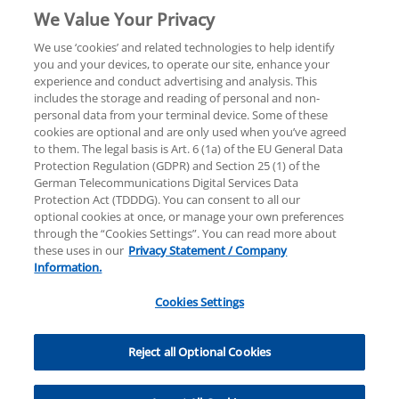
We Value Your Privacy
We use ‘cookies’ and related technologies to help identify
you and your devices, to operate our site, enhance your
experience and conduct advertising and analysis. This
Rechtliche Hinweise
Datenschutzerklärung
includes the storage and reading of personal and non-
personal data from your terminal device. Some of these
cookies are optional and are only used when you’ve agreed
Sitemap
Hilfe
Unternehmensangaben
to them. The legal basis is Art. 6 (1a) of the EU General Data
Protection Regulation (GDPR) and Section 25 (1) of the
German Telecommunications Digital Services Data
Protection Act (TDDDG). You can consent to all our
optional cookies at once, or manage your own preferences
through the “Cookies Settings”. You can read more about
these uses in our
Privacy Statement / Company
© 2025 KPMG AG Wirtschaftsprüfungsgesellschaft,
Information.
eine Aktiengesellschaft nach deutschem Recht und
ein Mitglied der globalen KPMG-Organisation
Cookies Settings
unabhängiger Mitgliedsfirmen, die KPMG
International Limited, einer Private English Company
Cookies Settings
Limited by Guarantee, angeschlossen sind. Alle Rechte
Reject all Optional Cookies
vorbehalten. Für weitere Einzelheiten über die
Struktur der globalen Organisation von KPMG