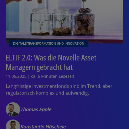
DIGITALE TRANSFORMATION UND INNOVATION
ELTIF 2.0: Was die Novelle Asset
Managern gebracht hat
11.06.2025 | ca. 6 Minuten Lesezeit
Langfristige Investmentfonds sind im Trend, aber
regulatorisch komplex und aufwendig.
Thomas Epple
Konstantin Höschele