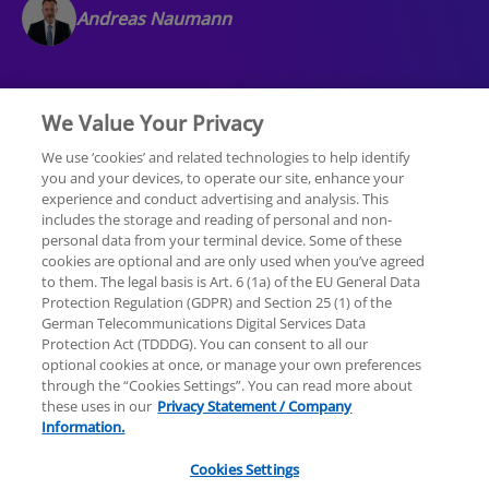
Andreas Naumann
We Value Your Privacy
We use ‘cookies’ and related technologies to help identify
you and your devices, to operate our site, enhance your
experience and conduct advertising and analysis. This
Rechtliche Hinweise
Datenschutzerklärung
includes the storage and reading of personal and non-
personal data from your terminal device. Some of these
cookies are optional and are only used when you’ve agreed
Sitemap
Hilfe
Unternehmensangaben
to them. The legal basis is Art. 6 (1a) of the EU General Data
Protection Regulation (GDPR) and Section 25 (1) of the
German Telecommunications Digital Services Data
Protection Act (TDDDG). You can consent to all our
optional cookies at once, or manage your own preferences
through the “Cookies Settings”. You can read more about
these uses in our
Privacy Statement / Company
© 2025 KPMG AG Wirtschaftsprüfungsgesellschaft,
Information.
eine Aktiengesellschaft nach deutschem Recht und
ein Mitglied der globalen KPMG-Organisation
Cookies Settings
unabhängiger Mitgliedsfirmen, die KPMG