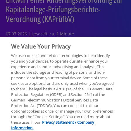
Kapitalanlage-Prüfungsberichte-
Verordnung (KAPrüfbV)
07.07.2026 | Lesezeit: ca. 1 Minute
We Value Your Privacy
We use ‘cookies’ and related technologies to help identify
you and your devices, to operate our site, enhance your
experience and conduct advertising and analysis. This
Rechtliche Hinweise
Datenschutzerklärung
includes the storage and reading of personal and non-
personal data from your terminal device. Some of these
cookies are optional and are only used when you’ve agreed
Sitemap
Hilfe
Unternehmensangaben
to them. The legal basis is Art. 6 (1a) of the EU General Data
Protection Regulation (GDPR) and Section 25 (1) of the
German Telecommunications Digital Services Data
Protection Act (TDDDG). You can consent to all our
optional cookies at once, or manage your own preferences
through the “Cookies Settings”. You can read more about
these uses in our
Privacy Statement / Company
© 2025 KPMG AG Wirtschaftsprüfungsgesellschaft,
Information.
eine Aktiengesellschaft nach deutschem Recht und