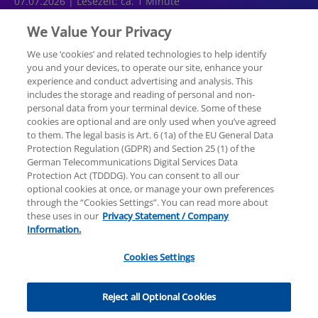
07.07.2026 | Lesezeit: ca. 1 Minute
We Value Your Privacy
We use ‘cookies’ and related technologies to help identify
you and your devices, to operate our site, enhance your
experience and conduct advertising and analysis. This
Rechtliche Hinweise
Datenschutzerklärung
includes the storage and reading of personal and non-
personal data from your terminal device. Some of these
cookies are optional and are only used when you’ve agreed
Sitemap
Hilfe
Unternehmensangaben
to them. The legal basis is Art. 6 (1a) of the EU General Data
Protection Regulation (GDPR) and Section 25 (1) of the
German Telecommunications Digital Services Data
Protection Act (TDDDG). You can consent to all our
optional cookies at once, or manage your own preferences
through the “Cookies Settings”. You can read more about
these uses in our
Privacy Statement / Company
© 2025 KPMG AG Wirtschaftsprüfungsgesellschaft,
Information.
eine Aktiengesellschaft nach deutschem Recht und
ein Mitglied der globalen KPMG-Organisation
Cookies Settings
unabhängiger Mitgliedsfirmen, die KPMG
International Limited, einer Private English Company
Cookies Settings
Limited by Guarantee, angeschlossen sind. Alle Rechte
Reject all Optional Cookies
vorbehalten. Für weitere Einzelheiten über die