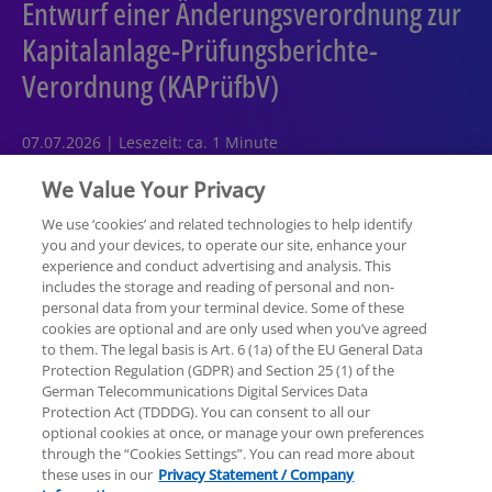
Entwurf einer Änderungsverordnung zur
Kapitalanlage-Prüfungsberichte-
Verordnung (KAPrüfbV)
07.07.2026 | Lesezeit: ca. 1 Minute
We Value Your Privacy
We use ‘cookies’ and related technologies to help identify
you and your devices, to operate our site, enhance your
experience and conduct advertising and analysis. This
Rechtliche Hinweise
Datenschutzerklärung
includes the storage and reading of personal and non-
personal data from your terminal device. Some of these
cookies are optional and are only used when you’ve agreed
Sitemap
Hilfe
Unternehmensangaben
to them. The legal basis is Art. 6 (1a) of the EU General Data
Protection Regulation (GDPR) and Section 25 (1) of the
German Telecommunications Digital Services Data
Protection Act (TDDDG). You can consent to all our
optional cookies at once, or manage your own preferences
through the “Cookies Settings”. You can read more about
these uses in our
Privacy Statement / Company
© 2025 KPMG AG Wirtschaftsprüfungsgesellschaft,