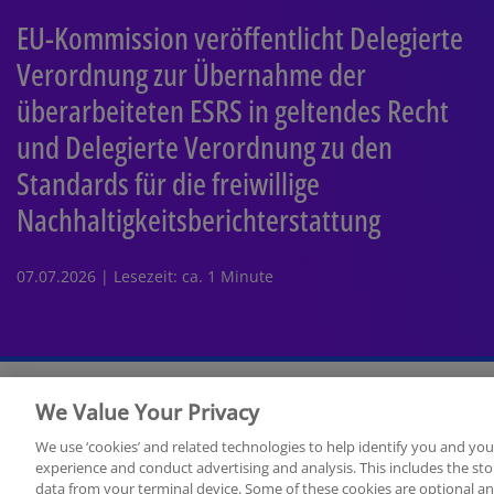
EU-Kommission veröffentlicht Delegierte
Verordnung zur Übernahme der
überarbeiteten ESRS in geltendes Recht
und Delegierte Verordnung zu den
Standards für die freiwillige
Nachhaltigkeitsberichterstattung
07.07.2026 | Lesezeit: ca. 1 Minute
We Value Your Privacy
Rechtliche Hinweise
Datenschutzerklärung
Sitemap
We use ‘cookies’ and related technologies to help identify you and you
experience and conduct advertising and analysis. This includes the s
data from your terminal device. Some of these cookies are optional a