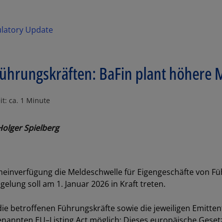
ulatory Update
Führungskräften: BaFin plant höhere 
it: ca. 1 Minute
Holger Spielberg
emeinverfügung die Meldeschwelle für Eigengeschäfte von Fü
elung soll am 1. Januar 2026 in Kraft treten.
 die betroffenen Führungskräfte sowie die jeweiligen Emitte
Los
genannten
EU
–
Listing
Act
möglich: Dieses europäische Geset