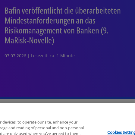
Bafin veröffentlicht die überarbeiteten
Mindestanforderungen an das
Risikomanagement von Banken (9.
MaRisk-Novelle)
07.07.2026 | Lesezeit: ca. 1 Minute
Hilfe
Unternehmensangaben
r devices, to operate our site, enhance your
torage and reading of personal and non-personal
Cookies Settin
nd are only used when you’ve agreed to them.