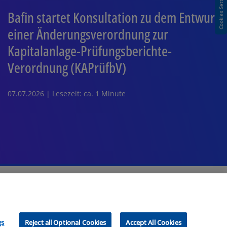
Cookies Settings
Bafin startet Konsultation zu dem Entwurf
einer Änderungsverordnung zur
Kapitalanlage-Prüfungsberichte-
Verordnung (KAPrüfbV)
07.07.2026 | Lesezeit: ca. 1 Minute
gs
Reject all Optional Cookies
Accept All Cookies