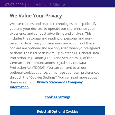
07.07.2026 | Lesezeit: ca. 1 Minute
We Value Your Privacy
We use ‘cookies’ and related technologies to help identify
you and your devices, to operate our site, enhance your
experience and conduct advertising and analysis. This
Rechtliche Hinweise
Datenschutzerklärung
includes the storage and reading of personal and non-
personal data from your terminal device. Some of these
cookies are optional and are only used when you’ve agreed
Sitemap
Hilfe
Unternehmensangaben
to them. The legal basis is Art. 6 (1a) of the EU General Data
Protection Regulation (GDPR) and Section 25 (1) of the
German Telecommunications Digital Services Data
Protection Act (TDDDG). You can consent to all our
optional cookies at once, or manage your own preferences
through the “Cookies Settings”. You can read more about
these uses in our
Privacy Statement / Company
© 2025 KPMG AG Wirtschaftsprüfungsgesellschaft,
Information.
eine Aktiengesellschaft nach deutschem Recht und
ein Mitglied der globalen KPMG-Organisation
Cookies Settings
unabhängiger Mitgliedsfirmen, die KPMG
International Limited, einer Private English Company
Limited by Guarantee, angeschlossen sind. Alle Rechte
Reject all Optional Cookies