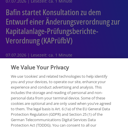
07.07.2026 | Lesezeit: ca. 1 Minute
Bafin startet Konsultation zu dem
Entwurf einer Änderungsverordnung zur
Kapitalanlage-Prüfungsberichte-
Verordnung (KAPrüfbV)
07.07.2026 | Lesezeit: ca. 1 Minute
We Value Your Privacy
We use ‘cookies’ and related technologies to help identify
you and your devices, to operate our site, enhance your
experience and conduct advertising and analysis. This
Rechtliche Hinweise
Datenschutzerklärung
includes the storage and reading of personal and non-
personal data from your terminal device. Some of these
cookies are optional and are only used when you’ve agreed
Sitemap
Hilfe
Unternehmensangaben
to them. The legal basis is Art. 6 (1a) of the EU General Data
Protection Regulation (GDPR) and Section 25 (1) of the
German Telecommunications Digital Services Data
Protection Act (TDDDG). You can consent to all our