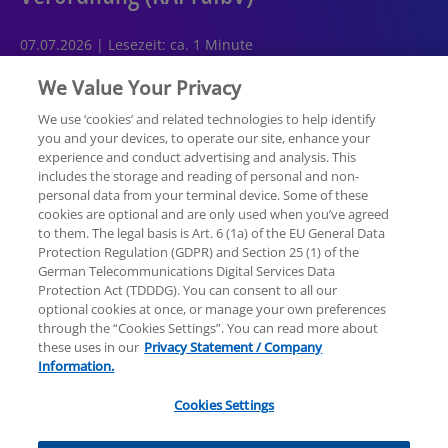
07.07.2026 | Lesezeit: ca. 1 Minute
We Value Your Privacy
We use ‘cookies’ and related technologies to help identify
you and your devices, to operate our site, enhance your
experience and conduct advertising and analysis. This
Rechtliche Hinweise
Datenschutzerklärung
includes the storage and reading of personal and non-
personal data from your terminal device. Some of these
cookies are optional and are only used when you’ve agreed
Sitemap
Hilfe
Unternehmensangaben
to them. The legal basis is Art. 6 (1a) of the EU General Data
Protection Regulation (GDPR) and Section 25 (1) of the
German Telecommunications Digital Services Data
Protection Act (TDDDG). You can consent to all our
optional cookies at once, or manage your own preferences
through the “Cookies Settings”. You can read more about
these uses in our
Privacy Statement / Company
© 2025 KPMG AG Wirtschaftsprüfungsgesellschaft,
Information.
eine Aktiengesellschaft nach deutschem Recht und
ein Mitglied der globalen KPMG-Organisation
Cookies Settings
unabhängiger Mitgliedsfirmen, die KPMG
International Limited, einer Private English Company