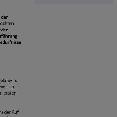
 der
möchten
vice
usführung
Bedürfnisse
gelangen.
ie sich
n ersten
em der Ruf