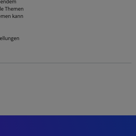
hsendem
iale Themen
hemen kann
tellungen