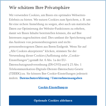
Zurück zur Inhaltsseite
Wir schätzen Ihre Privatsphäre
menu
search
Wir verwenden Cookies, um Ihnen ein optimales Webseiten-
Erlebnis zu bieten. Wir nutzen Cookies zum Speichern, z. B. um
Einsatz von
für eine sichere Anmeldung zu sorgen, aber auch um statistische
Daten zur Optimierung der Website-Funktionen zu erheben,
damit wir Ihnen Inhalte bereitstellen können, die auf Ihre
psychografischer
Interessen zugeschnitten sind. Dies umfasst die Speicherung und
das Auslesen von personenbezogenen und nicht-
Kundensegmentierung
personenbezogenen Daten aus Ihrem Endgerät. Wenn Sie auf
„Alle Cookies akzeptieren“ klicken, stimmen Sie der
Verwendung dieser Cookies (Auflistung siehe „Cookie-
Einstellungen“) gemäß Art. 6 Abs. 1a der EU-
13-04-2022
event
Datenschutzgrundverordnung (DS-GVO) und § 25 Abs. 1
Telekommunikation-Digitale-Dienste-Datenschutz-Gesetz
w
w
w
(TDDDG) zu. Sie können Ihre Cookie-Einstellungen jederzeit
i
i
i
Share
ändern.
Datenschutzerklärung / Unternehmensangaben
r
r
r
d
d
d
i
i
i
n
n
n
Cookie-Einstellungen
e
e
e
i
i
i
n
n
n
KPMG
Themen
Business Performance & Resilienz
e
e
e
Optionale Cookies ablehnen
r
r
r
Einsatz von psychografischer Kundensegmentierung
n
n
n