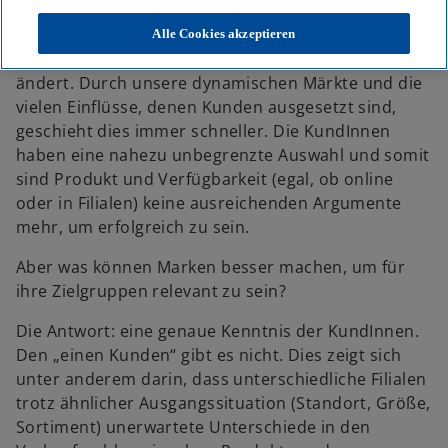
e
e
e
u
u
u
e
e
e
Nahezu alle Branchen sind damit konfrontiert, dass
Alle Cookies akzeptieren
n
n
n
R
R
R
sich das Verhalten ihrer Kunden im Laufe der Zeit
e
e
e
g
g
g
ändert. Durch unsere dynamischen Märkte und die
i
i
i
s
s
s
vielen Einflüsse, denen Kunden ausgesetzt sind,
t
t
t
e
e
e
geschieht dies immer schneller. Die KundInnen
r
r
r
k
k
k
haben eine nahezu unbegrenzte Auswahl und somit
a
a
a
r
r
r
sind Produkt und Verfügbarkeit (egal, ob online
t
t
t
e
e
e
oder in Filialen) keine ausreichenden Argumente
g
g
g
e
e
e
mehr, um erfolgreich zu sein.
ö
ö
ö
f
f
f
f
f
f
Aber was können Marken besser machen, um für
n
n
n
e
e
e
ihre Zielgruppen relevant zu sein?
t
t
t
Die Antwort: eine genaue Kenntnis der KundInnen.
Den „einen Kunden“ gibt es nicht. Dies zeigt sich
unter anderem darin, dass unterschiedliche Filialen
trotz ähnlicher Ausgangssituation (Standort, Größe,
Sortiment) unerwartete Unterschiede in den