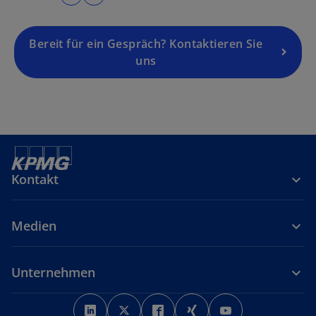
Bereit für ein Gespräch? Kontaktieren Sie
uns
Kontakt
Medien
Unternehmen
w
w
w
w
w