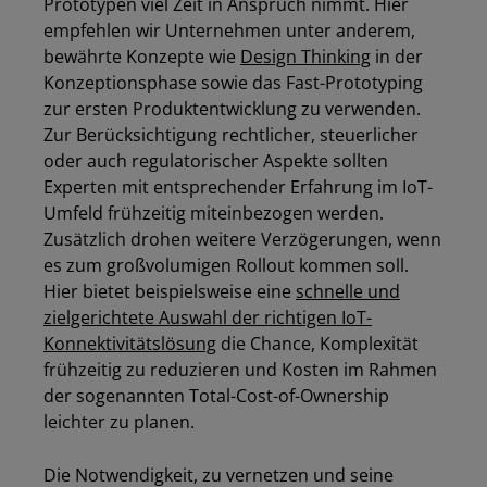
Prototypen viel Zeit in Anspruch nimmt. Hier
empfehlen wir Unternehmen
unter anderem
,
bew
ährte
Konzepte wie
Design
Thinking
in der
Konzeptionsphase
sowie
das Fast-
Prototyping
zur ersten Produktentwicklung zu verwenden.
Zur Berücksichtigung rechtliche
r
, steuerliche
r
oder auch regulatorische
r
Aspekte sollten
Experten mit entsprechender Erfahrung im
IoT
-
Umfeld frühzeitig miteinbezogen werden.
Zusätzlich drohen weitere Verzögerungen, wenn
es zum großvolumigen Rollout kommen soll.
Hier bietet beispielsweise eine
schnelle und
zielgerichtete Auswahl der richtigen
IoT-
Konnektivitäts
l
ösung
die Chance
,
Komplexität
frühzeitig zu reduzieren und Kosten im Rahmen
der sogenannten Total-Cost-of-Ownership
leich
t
er zu planen.
Die Notwendigkeit, zu vernetzen und seine