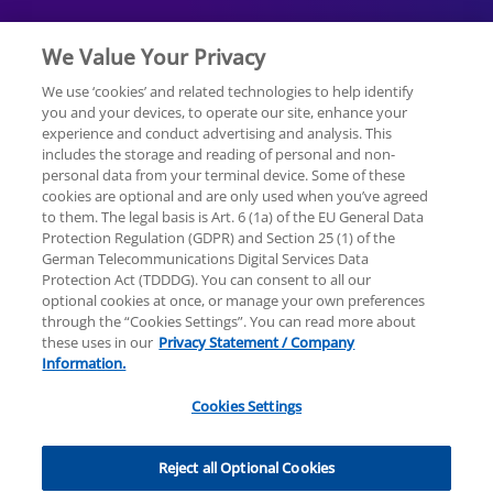
We Value Your Privacy
We use ‘cookies’ and related technologies to help identify
you and your devices, to operate our site, enhance your
experience and conduct advertising and analysis. This
Rechtliche Hinweise
Datenschutzerklärung
includes the storage and reading of personal and non-
personal data from your terminal device. Some of these
cookies are optional and are only used when you’ve agreed
Hilfe
Unternehmensangaben
to them. The legal basis is Art. 6 (1a) of the EU General Data
Protection Regulation (GDPR) and Section 25 (1) of the
German Telecommunications Digital Services Data
Protection Act (TDDDG). You can consent to all our
optional cookies at once, or manage your own preferences
through the “Cookies Settings”. You can read more about
these uses in our
Privacy Statement / Company
© 2025 KPMG AG Wirtschaftsprüfungsgesellschaft,
Information.
eine Aktiengesellschaft nach deutschem Recht und
ein Mitglied der globalen KPMG-Organisation
Cookies Settings
unabhängiger Mitgliedsfirmen, die KPMG
International Limited, einer Private English Company
Limited by Guarantee, angeschlossen sind. Alle Rechte
Reject all Optional Cookies
vorbehalten. Für weitere Einzelheiten über die