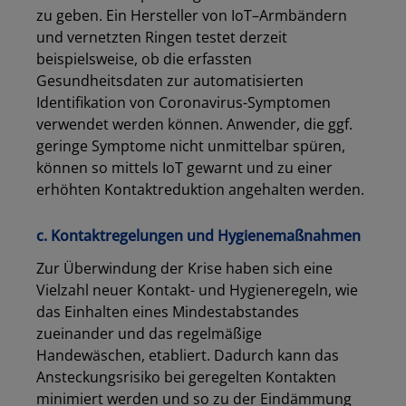
zu geben. Ein Hersteller von IoT
–
Armbändern
und vernetzten Ringen testet derzeit
beispielsweise, ob die erfassten
Gesundheitsdaten zur automatisierten
Identifikation von Coronavirus-Symptomen
verwendet werden können. Anwender, die ggf.
geringe Symptome nicht unmittelbar spüren,
können so mittels IoT gewarnt und zu einer
erhöhten Kontaktreduktion
angehalten
werden.
c. Kontaktregelungen und Hygienemaßnahmen
Zur Überwindung der Krise haben sich eine
Vielzahl neuer Kontakt- und Hygieneregeln
,
wie
das
Einhalten eines Mindestabstandes
zueinander und d
as
regelmäßige
Handewäsche
n
,
etabliert. Dadurch kann das
Ansteckungsrisiko bei geregelten Kontakten
Los
minimiert
werden
und so
zu
der Eindämmung