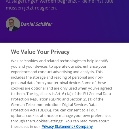
Auslagerungen werden begrenzt – kleine Institute
müssen jetzt reagieren.
Daniel Schäfer
We Value Your Privacy
We use ‘cookies’ and related technologies to help identify
you and your devices, to operate our site, enhance your
experience and conduct advertising and analysis. This
Rechtliche Hinweise
Datenschutzerklärung
includes the storage and reading of personal and non-
personal data from your terminal device. Some of these
cookies are optional and are only used when you’ve agreed
Sitemap
Hilfe
Unternehmensangaben
to them. The legal basis is Art. 6 (1a) of the EU General Data
Protection Regulation (GDPR) and Section 25 (1) of the
German Telecommunications Digital Services Data
Protection Act (TDDDG). You can consent to all our
optional cookies at once, or manage your own preferences
through the “Cookies Settings”. You can read more about
these uses in our
Privacy Statement / Company
© 2025 KPMG AG Wirtschaftsprüfungsgesellschaft,