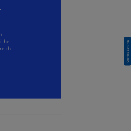
r
en
liche
Cookies Settings
reich