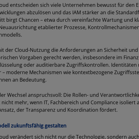
loud entscheiden sich viele Unternehmen bewusst für den 
wicklungen abzulösen und das IAM stärker an die Standard
itt birgt Chancen – etwa durch vereinfachte Wartung und kl
 Neuausrichtung etablierter Prozesse, Kontrollmechanismen
nmodells.
it der Cloud-Nutzung die Anforderungen an Sicherheit und
ischen Vorgaben gerecht werden, insbesondere im Finanzs
hlüsselung oder auditierbare Zugriffskontrollen. Identitäte
ur – moderne Mechanismen wie kontextbezogene Zugriffsste
nnen an Bedeutung.
der Wechsel anspruchsvoll: Die Rollen- und Verantwortlichk
 nicht mehr, wenn IT, Fachbereich und Compliance isoliert ag
Ansatz, der Transparenz und Koordination fördert.
Los
ell zukunftsfähig gestalten
loud verändert sich nicht nur die Technologie, sondern auc