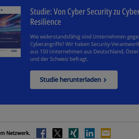
Studie: Von Cyber Security zu Cybe
Resilience
Wie widerstandsfähig sind Unternehmen geg
Cyberangriffe? Wir haben Security-Verantwort
aus 150 Unternehmen aus Deutschland, Öster
und der Schweiz befragt.
Studie herunterladen
rem Netzwerk.