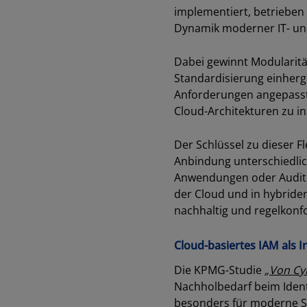
implementiert, betrieben
Dynamik moderner IT- u
Dabei gewinnt Modularitä
Standardisierung einherg
Anforderungen angepasst 
Cloud-Architekturen zu in
Der Schlüssel zu dieser Fl
Anbindung unterschiedlic
Anwendungen oder Audit-K
der Cloud und in hybride
nachhaltig und regelkon
Cloud-basiertes IAM als I
Die KPMG-Studie
„
Von Cyb
Nachholbedarf beim Identi
besonders für moderne Si