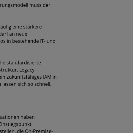
ierungsmodell muss der
ufig eine stärkere
darf an neue
os in bestehende IT- und
 die standardisierte
truktur, Legacy-
n zukunftsfähiges IAM in
lassen sich so schnell,
nisationen haben
Einstiegspunkt,
tellen, die On-Premise-