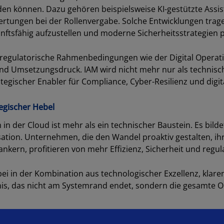
den können. Dazu gehören beispielsweise KI-gestützte Assi
ertungen bei der Rollenvergabe. Solche Entwicklungen trage
unftsfähig aufzustellen und moderne Sicherheitsstrategien 
egulatorische Rahmenbedingungen wie der Digital Operatio
nd Umsetzungsdruck. IAM wird nicht mehr nur als technisc
tegischer Enabler für Compliance, Cyber-Resilienz und digita
tegischer Hebel
n der Cloud ist mehr als ein technischer Baustein. Es bild
nisation. Unternehmen, die den Wandel proaktiv gestalten, 
ankern, profitieren von mehr Effizienz, Sicherheit und regu
abei in der Kombination aus technologischer Exzellenz, kla
s, das nicht am Systemrand endet, sondern die gesamte Or