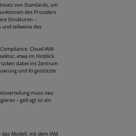
Einsatz von Standards, um
funktionen des Providers
are Strukturen –,
 und teilweise des
 Compliance. Cloud-IAM-
ektor, etwa im Hinblick
n rücken dabei ins Zentrum
uerung und KI-gestützte
eitsverteilung muss neu
ieren – gefragt ist ein
h das Modell, mit dem IAM