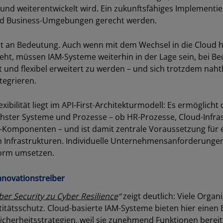
 und weiterentwickelt wird. Ein zukunftsfähiges Implement
nd Business-Umgebungen gerecht werden.
t an Bedeutung. Auch wenn mit dem Wechsel in die Cloud hä
eht, müssen IAM-Systeme weiterhin in der Lage sein, bei Be
und flexibel erweitert zu werden – und sich trotzdem nahtl
tegrieren.
SCHLIESSEN
exibilität liegt im API-First-Architekturmodell: Es ermöglicht
hster Systeme und Prozesse – ob HR-Prozesse, Cloud-Infras
omponenten – und ist damit zentrale Voraussetzung für ei
n Infrastrukturen. Individuelle Unternehmensanforderungen 
form umsetzen.
nnovationstreiber
er Security zu Cyber Resilience
“
zeigt deutlich: Viele Orga
tätsschutz. Cloud-basierte IAM-Systeme bieten hier einen 
cherheitsstrategien, weil sie zunehmend Funktionen bereits