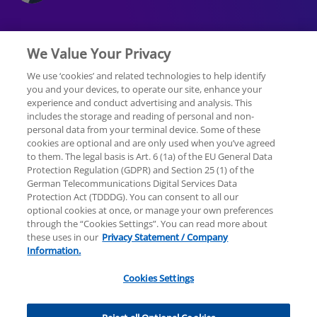
We Value Your Privacy
We use ‘cookies’ and related technologies to help identify
you and your devices, to operate our site, enhance your
experience and conduct advertising and analysis. This
Rechtliche Hinweise
Datenschutzerklärung
includes the storage and reading of personal and non-
personal data from your terminal device. Some of these
cookies are optional and are only used when you’ve agreed
Sitemap
Hilfe
Unternehmensangaben
to them. The legal basis is Art. 6 (1a) of the EU General Data
Protection Regulation (GDPR) and Section 25 (1) of the
German Telecommunications Digital Services Data
Protection Act (TDDDG). You can consent to all our
optional cookies at once, or manage your own preferences
through the “Cookies Settings”. You can read more about
these uses in our
Privacy Statement / Company
© 2025 KPMG AG Wirtschaftsprüfungsgesellschaft,
Information.
eine Aktiengesellschaft nach deutschem Recht und
ein Mitglied der globalen KPMG-Organisation
Cookies Settings
unabhängiger Mitgliedsfirmen, die KPMG
International Limited, einer Private English Company