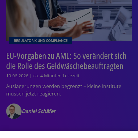
REGULATORIK UND COMPLIANCE
EU-Vorgaben zu AML: So verändert sich
die Rolle des Geldwäschebeauftragten
10.06.2026 | ca. 4 Minuten Lesezeit
Auslagerungen werden begrenzt – kleine Institute
müssen jetzt reagieren.
Daniel Schäfer