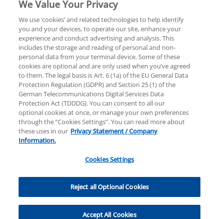
We Value Your Privacy
We use ‘cookies’ and related technologies to help identify
you and your devices, to operate our site, enhance your
experience and conduct advertising and analysis. This
Rechtliche Hinweise
Datenschutzerklärung
includes the storage and reading of personal and non-
personal data from your terminal device. Some of these
cookies are optional and are only used when you’ve agreed
Sitemap
Hilfe
Unternehmensangaben
to them. The legal basis is Art. 6 (1a) of the EU General Data
Protection Regulation (GDPR) and Section 25 (1) of the
German Telecommunications Digital Services Data
Protection Act (TDDDG). You can consent to all our
optional cookies at once, or manage your own preferences
through the “Cookies Settings”. You can read more about
these uses in our
Privacy Statement / Company
© 2025 KPMG AG Wirtschaftsprüfungsgesellschaft,
Information.
eine Aktiengesellschaft nach deutschem Recht und
ein Mitglied der globalen KPMG-Organisation
Cookies Settings
unabhängiger Mitgliedsfirmen, die KPMG
International Limited, einer Private English Company
Cookies Settings
Limited by Guarantee, angeschlossen sind. Alle Rechte
Reject all Optional Cookies
vorbehalten. Für weitere Einzelheiten über die
Struktur der globalen Organisation von KPMG
Accept All Cookies
besuchen Sie bitte
https://home.kpmg/governance
.